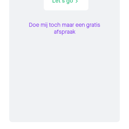
Let's go
Doe mij toch maar een gratis
afspraak
Item
1
of