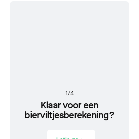
Hoev
dit n
1/4
Klaar voor een
bierviltjesberekening?