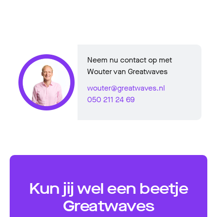
Neem nu contact op met
Wouter van Greatwaves
wouter@greatwaves.nl
050 211 24 69
Kun jij wel een beetje
Greatwaves