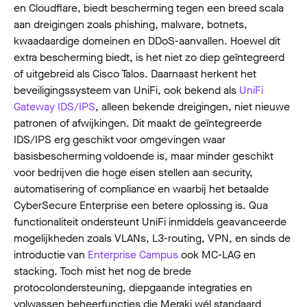
en Cloudflare, biedt bescherming tegen een breed scala
aan dreigingen zoals phishing, malware, botnets,
kwaadaardige domeinen en DDoS-aanvallen. Hoewel dit
extra bescherming biedt, is het niet zo diep geïntegreerd
of uitgebreid als Cisco Talos. Daarnaast herkent het
beveiligingssysteem van UniFi, ook bekend als
UniFi
Gateway IDS/IPS
, alleen bekende dreigingen, niet nieuwe
patronen of afwijkingen. Dit maakt de geïntegreerde
IDS/IPS erg geschikt voor omgevingen waar
basisbescherming voldoende is, maar minder geschikt
voor bedrijven die hoge eisen stellen aan security,
automatisering of compliance en waarbij het betaalde
CyberSecure Enterprise een betere oplossing is. Qua
functionaliteit ondersteunt UniFi inmiddels geavanceerde
mogelijkheden zoals VLANs, L3-routing, VPN, en sinds de
introductie van
Enterprise Campus
ook MC-LAG en
stacking. Toch mist het nog de brede
protocolondersteuning, diepgaande integraties en
volwassen beheerfuncties die Meraki wél standaard