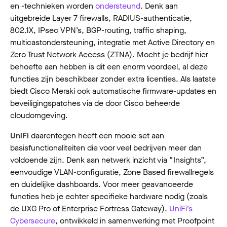
en -technieken worden
ondersteund
. Denk aan
uitgebreide Layer 7 firewalls, RADIUS-authenticatie,
802.1X, IPsec VPN’s, BGP-routing, traffic shaping,
multicastondersteuning, integratie met Active Directory en
Zero Trust Network Access (ZTNA). Mocht je bedrijf hier
behoefte aan hebben is dit een enorm voordeel, al deze
functies zijn beschikbaar zonder extra licenties. Als laatste
biedt Cisco Meraki ook automatische firmware-updates en
beveiligingspatches via de door Cisco beheerde
cloudomgeving.
UniFi
daarentegen heeft een mooie set aan
basisfunctionaliteiten die voor veel bedrijven meer dan
voldoende zijn. Denk aan netwerk inzicht via “Insights”,
eenvoudige VLAN-configuratie, Zone Based firewallregels
en duidelijke dashboards. Voor meer geavanceerde
functies heb je echter specifieke hardware nodig (zoals
de UXG Pro of Enterprise Fortress Gateway).
UniFi’s
Cybersecure
, ontwikkeld in samenwerking met Proofpoint