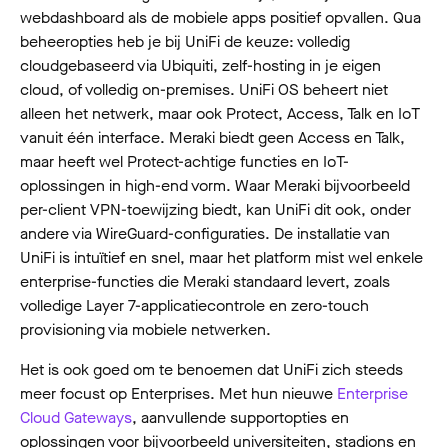
webdashboard als de mobiele apps positief opvallen. Qua
beheeropties heb je bij UniFi de keuze: volledig
cloudgebaseerd via Ubiquiti, zelf-hosting in je eigen
cloud, of volledig on-premises. UniFi OS beheert niet
alleen het netwerk, maar ook Protect, Access, Talk en IoT
vanuit één interface. Meraki biedt geen Access en Talk,
maar heeft wel Protect-achtige functies en IoT-
oplossingen in high-end vorm. Waar Meraki bijvoorbeeld
per-client VPN-toewijzing biedt, kan UniFi dit ook, onder
andere via WireGuard-configuraties. De installatie van
UniFi is intuïtief en snel, maar het platform mist wel enkele
enterprise-functies die Meraki standaard levert, zoals
volledige Layer 7-applicatiecontrole en zero-touch
provisioning via mobiele netwerken.
Het is ook goed om te benoemen dat UniFi zich steeds
meer focust op Enterprises. Met hun nieuwe
Enterprise
Cloud Gateways
, aanvullende supportopties en
oplossingen voor bijvoorbeeld universiteiten, stadions en