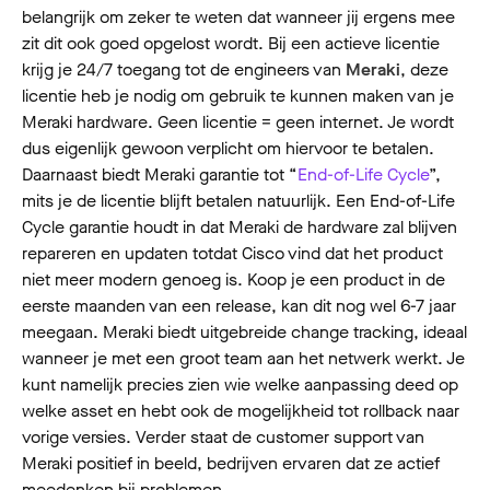
belangrijk om zeker te weten dat wanneer jij ergens mee
zit dit ook goed opgelost wordt. Bij een actieve licentie
krijg je 24/7 toegang tot de engineers van
Meraki
, deze
licentie heb je nodig om gebruik te kunnen maken van je
Meraki hardware. Geen licentie = geen internet. Je wordt
dus eigenlijk gewoon verplicht om hiervoor te betalen.
Daarnaast biedt Meraki garantie tot “
End-of-Life Cycle
”,
mits je de licentie blijft betalen natuurlijk. Een End-of-Life
Cycle garantie houdt in dat Meraki de hardware zal blijven
repareren en updaten totdat Cisco vind dat het product
niet meer modern genoeg is. Koop je een product in de
eerste maanden van een release, kan dit nog wel 6-7 jaar
meegaan. Meraki biedt uitgebreide change tracking, ideaal
wanneer je met een groot team aan het netwerk werkt. Je
kunt namelijk precies zien wie welke aanpassing deed op
welke asset en hebt ook de mogelijkheid tot rollback naar
vorige versies. Verder staat de customer support van
Meraki positief in beeld, bedrijven ervaren dat ze actief
meedenken bij problemen.