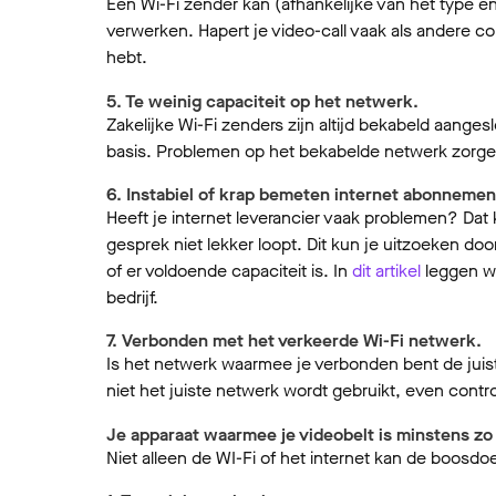
Een Wi-Fi zender kan (afhankelijke van het type e
verwerken. Hapert je video-call vaak als andere col
hebt.
5. Te weinig capaciteit op het netwerk.
Zakelijke Wi-Fi zenders zijn altijd bekabeld aangesl
basis. Problemen op het bekabelde netwerk zorgen
6. Instabiel of krap bemeten internet abonnemen
Heeft je internet leverancier vaak problemen? Da
gesprek niet lekker loopt. Dit kun je uitzoeken doo
of er voldoende capaciteit is. In
dit artikel
leggen we
bedrijf.
7. Verbonden met het verkeerde Wi-Fi netwerk.
Is het netwerk waarmee je verbonden bent de juis
niet het juiste netwerk wordt gebruikt, even contr
Je apparaat waarmee je videobelt is minstens zo 
Niet alleen de WI-Fi of het internet kan de boosdoe