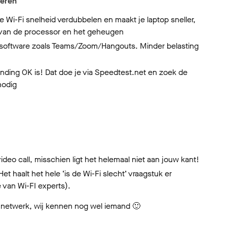
teren
je Wi-Fi snelheid verdubbelen en maakt je laptop sneller,
es van de processor en het geheugen
all software zoals Teams/Zoom/Hangouts. Minder belasting
binding OK is! Dat doe je via Speedtest.net en zoek de
nodig
deo call, misschien ligt het helemaal niet aan jouw kant!
et haalt het hele ‘is de Wi-Fi slecht’ vraagstuk er
e van Wi-FI experts).
i netwerk, wij kennen nog wel iemand 🙂