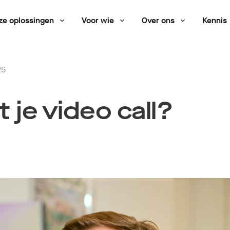
ze oplossingen
Voor wie
Over ons
Kennis
25
je video call?