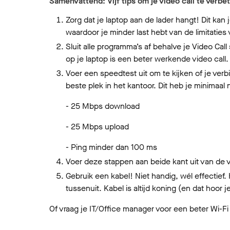
Samenvattend: Vijf tips om je video call te verbe
Zorg dat je laptop aan de lader hangt! Dit kan 
waardoor je minder last hebt van de limitati
Sluit alle programma’s af behalve je Video C
op je laptop is een beter werkende video call.
Voer een speedtest uit om te kijken of je ver
beste plek in het kantoor. Dit heb je minimaal 
- 25 Mbps download
- 25 Mbps upload
- Ping minder dan 100 ms
Voer deze stappen aan beide kant uit van de vi
Gebruik een kabel! Niet handig, wél effectief. H
tussenuit. Kabel is altijd koning (en dat hoor j
Of vraag je IT/Office manager voor een beter Wi-F