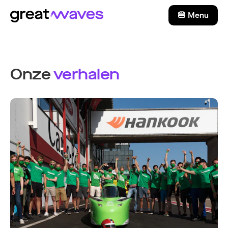
🍔 Menu
Onze
verhalen