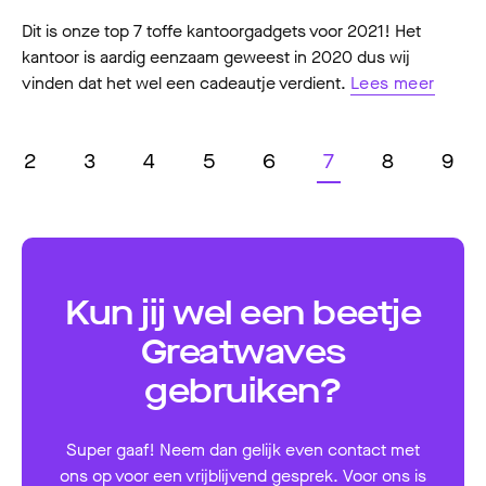
Dit is onze top 7 toffe kantoorgadgets voor 2021! Het
kantoor is aardig eenzaam geweest in 2020 dus wij
vinden dat het wel een cadeautje verdient.
Lees meer
2
3
4
5
6
7
8
9
Kun jij wel een beetje
Greatwaves
gebruiken?
Super gaaf! Neem dan gelijk even contact met
ons op voor een vrijblijvend gesprek. Voor ons is